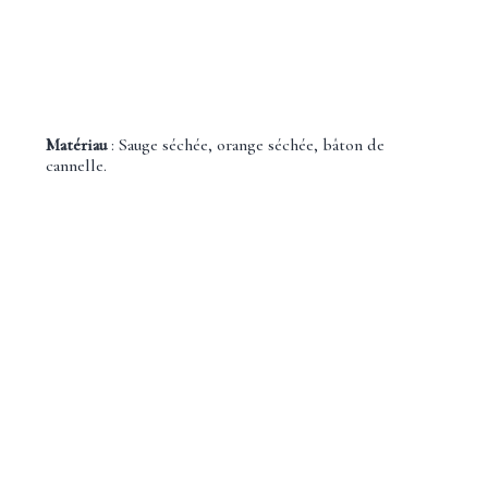
Matériau
: Sauge séchée, orange séchée, bâton de
cannelle.