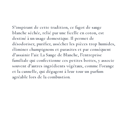
S’inspirant de cette tradition, ce fagot de sauge
blanche séchée, relié par une ficelle en coton, est
destiné à un usage domestique. Il permet de
désodoriser, purifier, assécher les pièces trop humides,
éliminer champignons et parasites et par conséquent
d’assainir l’air. La Sauge de Blanche, l’entreprise
familiale qui confectionne ces petites bottes, y associe
souvent d’autres ingrédients végétaux, comme l’orange
et la cannelle, qui dégagent à leur tour un parfum
agréable lors de la combustion.