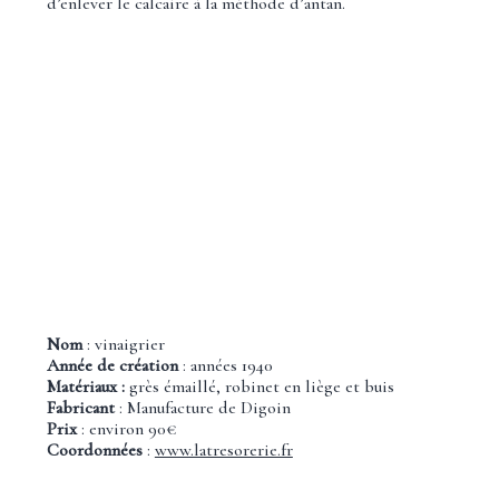
d’enlever le calcaire à la méthode d’antan.
Nom
: vinaigrier
Année de création
: années 1940
Matériaux :
grès émaillé, robinet en liège et buis
Fabricant
: Manufacture de Digoin
Prix
: environ 90€
Coordonnées
:
www.latresorerie.fr