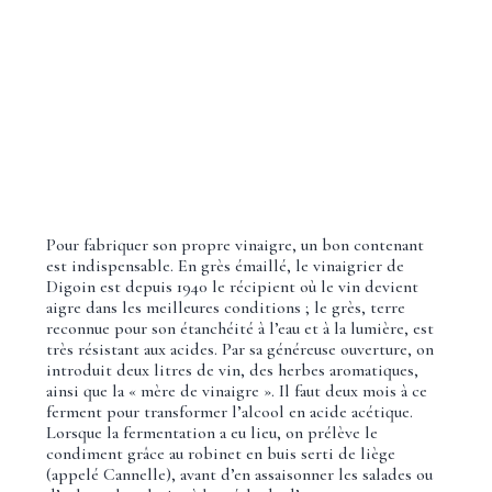
Pour fabriquer son propre vinaigre, un bon contenant
est indispensable. En grès émaillé, le vinaigrier de
Digoin est depuis 1940 le récipient où le vin devient
aigre dans les meilleures conditions ; le grès, terre
reconnue pour son étanchéité à l’eau et à la lumière, est
très résistant aux acides. Par sa généreuse ouverture, on
introduit deux litres de vin, des herbes aromatiques,
ainsi que la « mère de vinaigre ». Il faut deux mois à ce
ferment pour transformer l’alcool en acide acétique.
Lorsque la fermentation a eu lieu, on prélève le
condiment grâce au robinet en buis serti de liège
(appelé Cannelle), avant d’en assaisonner les salades ou