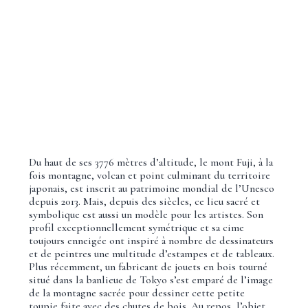
Du haut de ses 3776 mètres d’altitude, le mont Fuji, à la
fois montagne, volcan et point culminant du territoire
japonais, est inscrit au patrimoine mondial de l’Unesco
depuis 2013. Mais, depuis des siècles, ce lieu sacré et
symbolique est aussi un modèle pour les artistes. Son
profil exceptionnellement symétrique et sa cime
toujours enneigée ont inspiré à nombre de dessinateurs
et de peintres une multitude d’estampes et de tableaux.
Plus récemment, un fabricant de jouets en bois tourné
situé dans la banlieue de Tokyo s’est emparé de l’image
de la montagne sacrée pour dessiner cette petite
toupie faite avec des chutes de bois. Au repos, l’objet