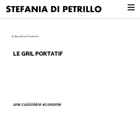
Aller
au
contenu
© Jonathan Frantini
LE GRIL PORTATIF
une cuisinière econome