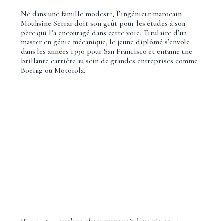
Né dans une famille modeste, l’ingénieur marocain
Mouhsine Serrar doit son goût pour les études à son
père qui l’a encouragé dans cette voie. Titulaire d’un
master en génie mécanique, le jeune diplômé s’envole
dans les années 1990 pour San Francisco et entame une
brillante carrière au sein de grandes entreprises comme
Boeing ou Motorola.
Pourtant,
« quelque chose manquait à ma vie pour