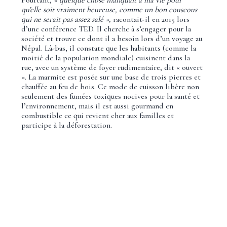
qu’elle soit vraiment heureuse, comme un bon couscous
qui ne serait pas assez salé »,
racontait-il en 2015 lors
d’une conférence TED. Il cherche à s’engager pour la
société et trouve ce dont il a besoin lors d’un voyage au
Népal. Là-bas, il constate que les habitants (comme la
moitié de la population mondiale) cuisinent dans la
rue, avec un système de foyer rudimentaire, dit « ouvert
». La marmite est posée sur une base de trois pierres et
chauffée au feu de bois. Ce mode de cuisson libère non
seulement des fumées toxiques nocives pour la santé et
l’environnement, mais il est aussi gourmand en
combustible ce qui revient cher aux familles et
participe à la déforestation.