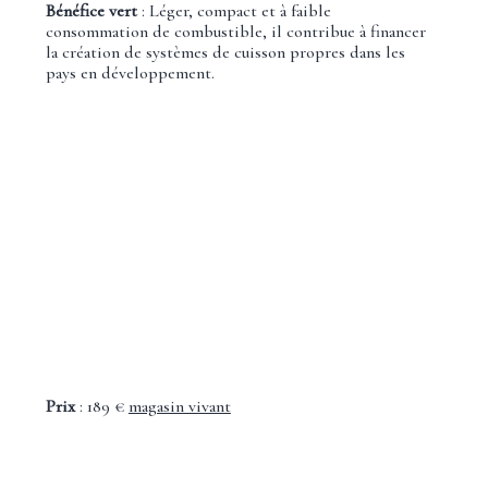
Bénéfice vert
: Léger, compact et à faible
consommation de combustible, il contribue à financer
la création de systèmes de cuisson propres dans les
pays en développement.
Prix
: 189 €
magasin vivant