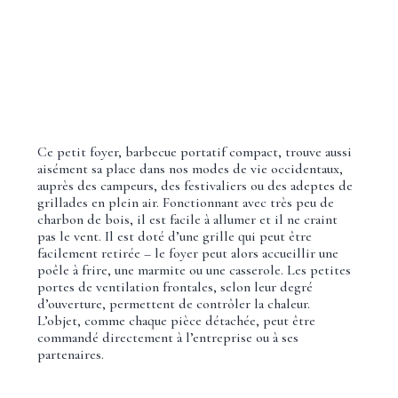
Ce petit foyer, barbecue portatif compact, trouve aussi
aisément sa place dans nos modes de vie occidentaux,
auprès des campeurs, des festivaliers ou des adeptes de
grillades en plein air. Fonctionnant avec très peu de
charbon de bois, il est facile à allumer et il ne craint
pas le vent. Il est doté d’une grille qui peut être
facilement retirée – le foyer peut alors accueillir une
poêle à frire, une marmite ou une casserole. Les petites
portes de ventilation frontales, selon leur degré
d’ouverture, permettent de contrôler la chaleur.
L’objet, comme chaque pièce détachée, peut être
commandé directement à l’entreprise ou à ses
partenaires.