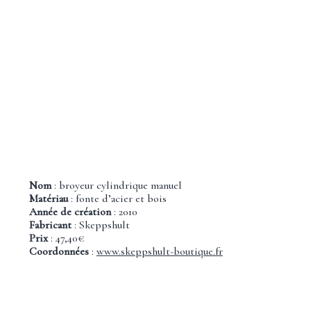
Nom
: broyeur cylindrique manuel
Matériau
: fonte d’acier et bois
Année de création
: 2010
Fabricant
: Skeppshult
Prix
: 47,40€
Coordonnées
:
www.skeppshult-boutique.fr