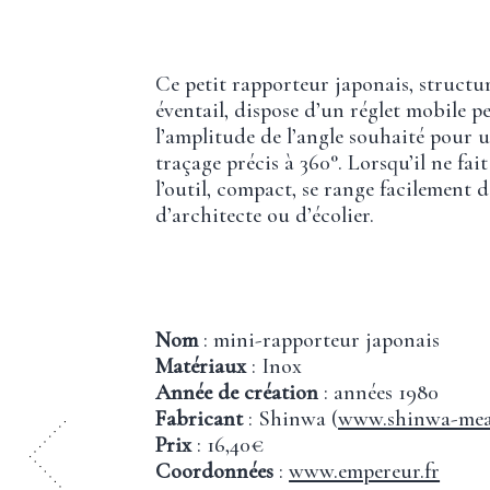
Ce petit rapporteur japonais, struct
éventail, dispose d’un réglet mobile p
l’amplitude de l’angle souhaité pour 
traçage précis à 360°. Lorsqu’il ne fait
l’outil, compact, se range facilement 
d’architecte ou d’écolier.
Nom
: mini-rapporteur japonais
Matériaux
: Inox
Année de création
: années 1980
Fabricant
: Shinwa (
www.shinwa-mea
Prix
: 16,40€
Coordonnées
:
www.empereur.fr