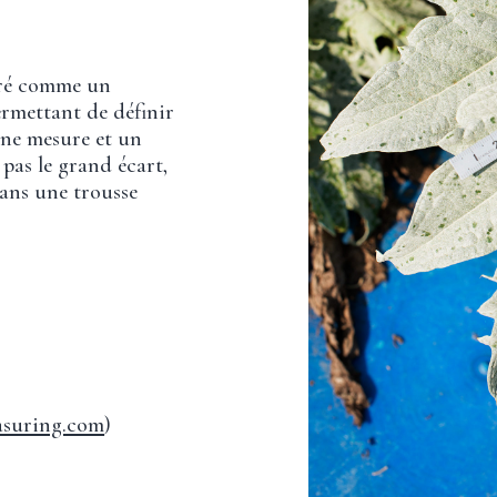
uré comme un
ermettant de définir
une mesure et un
 pas le grand écart,
dans une trousse
suring.com
)