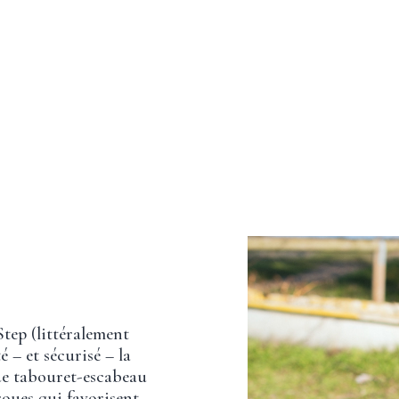
Step (littéralement
é – et sécurisé – la
de tabouret-escabeau
roues qui favorisent