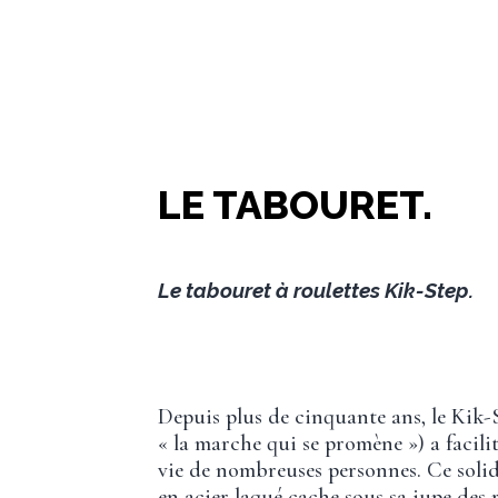
LE TABOURET.
Le tabouret à roulettes Kik-Step.
Depuis plus de cinquante ans, le Kik-
« la marche qui se promène ») a facilit
vie de nombreuses personnes. Ce soli
en acier laqué cache sous sa jupe des 