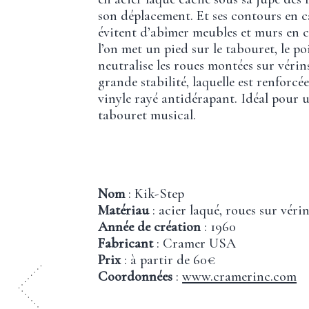
son déplacement. Et ses contours en 
évitent d’abîmer meubles et murs en c
l’on met un pied sur le tabouret, le p
neutralise les roues montées sur vérin
grande stabilité, laquelle est renforcé
vinyle rayé antidérapant. Idéal pour 
tabouret musical.
Nom
: Kik-Step
Matériau
: acier laqué, roues sur véri
Année de création
: 1960
Fabricant
: Cramer USA
Prix
: à partir de 60€
Coordonnées
:
www.cramerinc.com