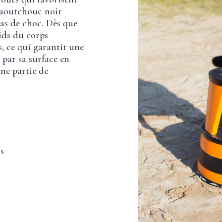
caoutchouc noir
as de choc. Dès que
oids du corps
s, ce qui garantit une
e par sa surface en
une partie de
ns