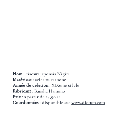
Nom
: ciseaux japonais Nigiri
Matériaux
: acier au carbone
Année de création
: XIXème siècle
Fabricant
: Banshu Hamono
Prix
: à partir de 24,90 €
Coordonnées
: disponible sur
www.dictum.com