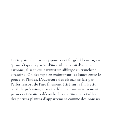
Cette paire de ciseaux japonais est forgée à la main, en
quinze étapes, à partir d’un seul morceau d’acier au
carbone, alliage qui garantit un affûtage au tranchant
« rasoir ». On découpe en maintenant les lames entre le
pouce et l’index. L’ouverture des ciseaux se fait par
l’effet ressort de l’arc finement étiré sur la fin. Petit
outil de précision, il sert à découper minutieusement
papiers et tissus, à découdre les coutures ou à tailler
des petites plantes d’appartement comme des bonsaïs.