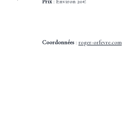
Prix
: Environ 20€
Coordonnées
:
roger-orfevre.com