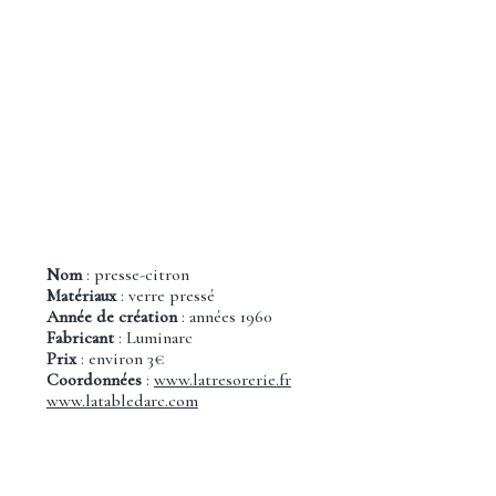
Nom
: presse-citron
Matériaux
: verre pressé
Année de création
: années 1960
Fabricant
: Luminarc
Prix
: environ 3€
Coordonnées
:
www.latresorerie.fr
www.latabledarc.com